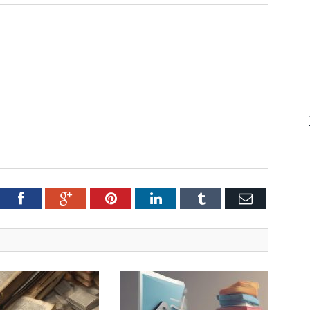
tter
Facebook
Google+
Pinterest
LinkedIn
Tumblr
Email