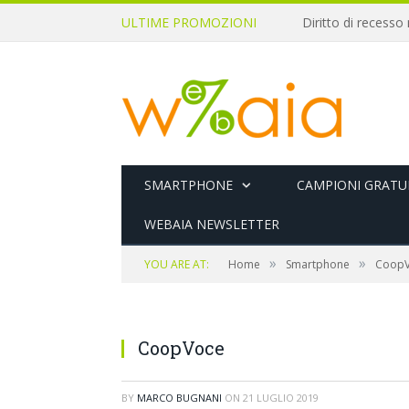
ULTIME PROMOZIONI
SMARTPHONE
CAMPIONI GRATUI
WEBAIA NEWSLETTER
»
»
YOU ARE AT:
Home
Smartphone
CoopVo
CoopVoce
BY
MARCO BUGNANI
ON
21 LUGLIO 2019