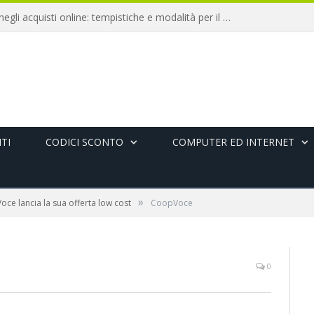
Diritto di recesso negli acquisti online: tempistiche e modalità per il rimborso
TI
CODICI SCONTO
COMPUTER ED INTERNET
»
ce lancia la sua offerta low cost
CoopVoce
0