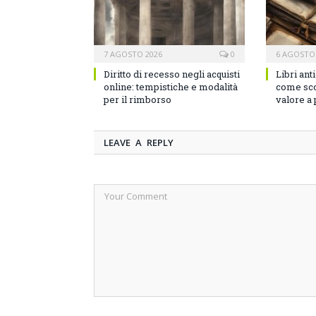
7 AGOSTO 2026
0
6 AGOSTO
Diritto di recesso negli acquisti
Libri ant
online: tempistiche e modalità
come sco
per il rimborso
valore a
LEAVE A REPLY