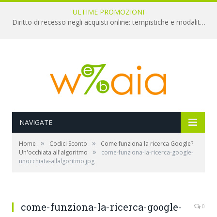
ULTIME PROMOZIONI
Diritto di recesso negli acquisti online: tempistiche e modalità per il rimborso
NAVIGATE
»
»
Home
Codici Sconto
Come funziona la ricerca Google?
»
Un'occhiata all'algoritmo
come-funziona-la-ricerca-google-
unocchiata-allalgoritmo.jpg
come-funziona-la-ricerca-google-
0