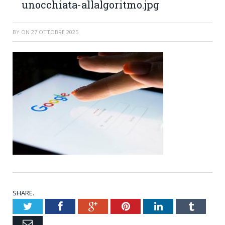
unocchiata-allalgoritmo.jpg
BY
ON
27 OTTOBRE 2025
SHARE.
Twitter
Facebook
Google+
Pinterest
LinkedIn
Tumblr
Email