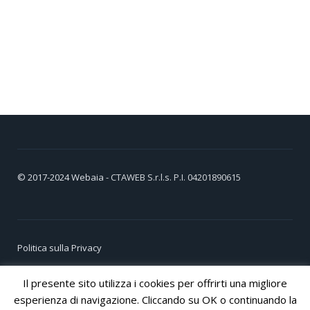
© 2017-2024
Webaia
- CTAWEB S.r.l.s. P.I. 04201890615
Politica sulla Privacy
Cookie Policy
Il presente sito utilizza i cookies per offrirti una migliore
esperienza di navigazione. Cliccando su OK o continuando la