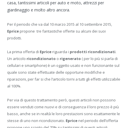
casa, tantissimi articoli per auto e moto, attrezzi per
giardinaggio e molto altro ancora.
Per il periodo che va dal 10 marzo 2015 al 10 settembre 2015,
Eprice
propone tre fantastiche offerte su alcuni dei suoi
prodotti.
La prima offerta di
Eprice
riguarda i
prodotti ricondizionati
.
Un articolo
ricondizionato
o
rigenerato
( per lo più si parla di
cellulari e smartphone) è un oggetto usato e non funzionante sul
quale sono state effettuate delle opportune modifiche e
riparazioni, per far si che l’articolo torni a tutti gli effetti utilizzabile
al 100%.
Per via di questo trattamento però, questi articoli non possono
essere venduti come nuovi e di conseguenza il loro prezzo è più
basso, anche se in realtà le loro prestazioni sono esattamente le
stesse di uno non ricondizionato.
Eprice
nel periodo dell’offerta
propone uno sconto del 70% su tantissimi di questi articoli,