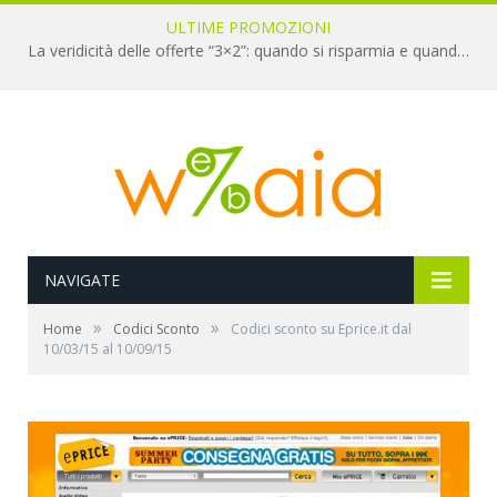
ULTIME PROMOZIONI
La veridicità delle offerte “3×2”: quando si risparmia e quando è un’illusione
NAVIGATE
»
»
Home
Codici Sconto
Codici sconto su Eprice.it dal
10/03/15 al 10/09/15