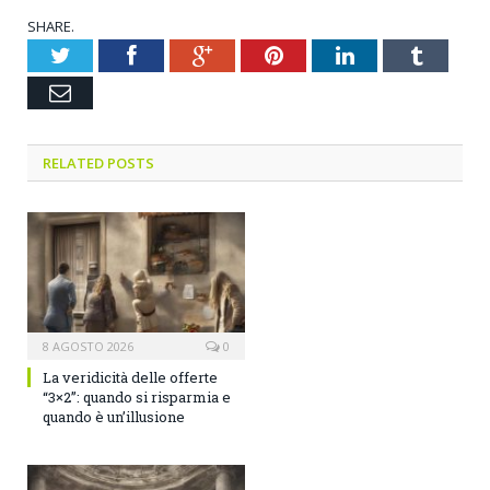
SHARE.
Twitter
Facebook
Google+
Pinterest
LinkedIn
Tumblr
Email
RELATED POSTS
8 AGOSTO 2026
0
La veridicità delle offerte
“3×2”: quando si risparmia e
quando è un’illusione