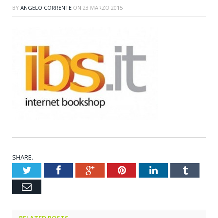
BY
ANGELO CORRENTE
ON
23 MARZO 2015
SHARE.
Twitter
Facebook
Google+
Pinterest
LinkedIn
Tumblr
Email