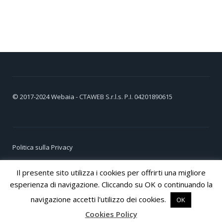
© 2017-2024
Webaia
- CTAWEB S.r.l.s. P.I. 04201890615
Politica sulla Privacy
Cookie Policy
Il presente sito utilizza i cookies per offrirti una migliore
esperienza di navigazione. Cliccando su OK o continuando la
navigazione accetti l'utilizzo dei cookies.
OK
Cookies Policy