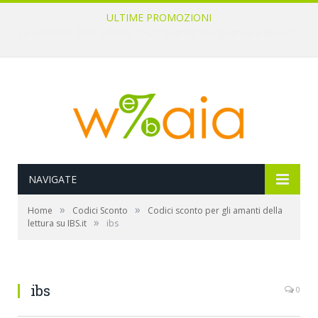
ULTIME PROMOZIONI
Diritto di recesso negli acquisti online: tempistiche e modalità per il rimborso
NAVIGATE
»
»
Home
Codici Sconto
Codici sconto per gli amanti della
»
lettura su IBS.it
ibs
ibs
0