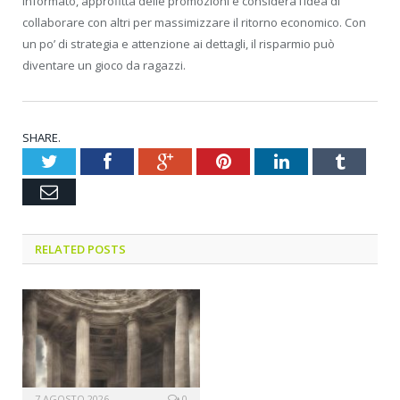
informato, approfitta delle promozioni e considera l’idea di
collaborare con altri per massimizzare il ritorno economico. Con
un po’ di strategia e attenzione ai dettagli, il risparmio può
diventare un gioco da ragazzi.
SHARE.
Twitter
Facebook
Google+
Pinterest
LinkedIn
Tumblr
Email
RELATED POSTS
7 AGOSTO 2026
0