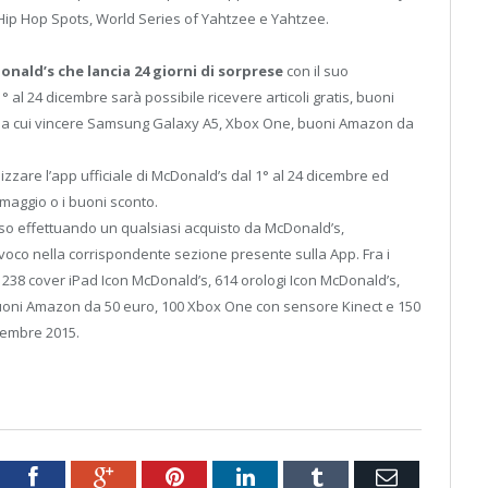
s Hip Hop Spots, World Series of Yahtzee e Yahtzee.
ald’s che lancia 24 giorni di sorprese
con il suo
al 24 dicembre sarà possibile ricevere articoli gratis, buoni
e a cui vincere Samsung Galaxy A5, Xbox One, buoni Amazon da
izzare l’app ufficiale di McDonald’s dal 1° al 24 dicembre ed
omaggio o i buoni sconto.
rso effettuando un qualsiasi acquisto da McDonald’s,
voco nella corrispondente sezione presente sulla App. Fra i
 238 cover iPad Icon McDonald’s, 614 orologi Icon McDonald’s,
buoni Amazon da 50 euro, 100 Xbox One con sensore Kinect e 150
cembre 2015.
tter
Facebook
Google+
Pinterest
LinkedIn
Tumblr
Email