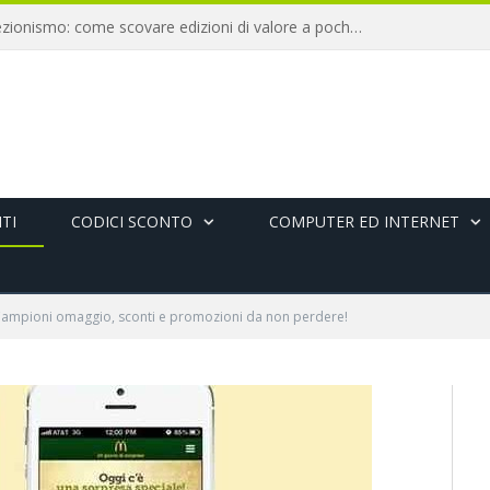
Libri antichi e collezionismo: come scovare edizioni di valore a pochi euro
TI
CODICI SCONTO
COMPUTER ED INTERNET
ampioni omaggio, sconti e promozioni da non perdere!