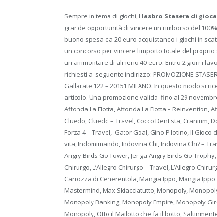
Sempre in tema di giochi,
Hasbro Stasera di gioca
grande opportunità di vincere un rimborso del 100%.
buono spesa da 20 euro acquistando i giochi in scat
un concorso per vincere l’importo totale del proprio 
un ammontare di almeno 40 euro. Entro 2 giorni lavorat
richiesti al seguente indirizzo: PROMOZIONE STAS
Gallarate 122 – 20151 MILANO. In questo modo si ri
articolo. Una promozione valida fino al 29 novembre. 
Affonda La Flotta, Affonda La Flotta – Reinvention, Af
Cluedo, Cluedo – Travel, Cocco Dentista, Cranium, D
Forza 4 – Travel, Gator Goal, Gino Pilotino, Il Gioco d
vita, Indomimando, Indovina Chi, Indovina Chi? – Trav
Angry Birds Go Tower, Jenga Angry Birds Go Trophy,
Chirurgo, L’Allegro Chirurgo – Travel, L’Allegro Chiru
Carrozza di Cenerentola, Mangia Ippo, Mangia Ippo 
Mastermind, Max Skiacciatutto, Monopoly, Monopoly
Monopoly Banking, Monopoly Empire, Monopoly Giro
Monopoly, Otto il Mailotto che fa il botto, Saltinment