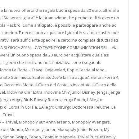
è la nuova offerta che regala buoni spesa da 20 euro, oltre alla
 “Stasera si gioca” è la promozione che permette di ricevere un
ola Hasbro. Come anticipato, è possibile partecipare anche ad
scontrino. È necessario acquistare i giochi in scatola Hasbro per
ivi sarà sufficiente spedire la cartolina completa di tutti i dati
ERA SI GIOCA 2015! – C/O TWENTYONE COMMUNICATION SRL – Via
ceverà un buono spesa da 20 euro per acquistare qualsiasi
I giochi che rientrano nella iniziativa sono i seguenti:
fonda La Flotta – Travel, Bejeweled, Bop it!Caccia al topo,
onato Scimmiotto ScatenatoDov’è la mia acqua?, Elefun, Forza 4,
el Barattolo Matto, Il Gioco del Castello Incantato, Il Gioco della
el, Indovina Chi? Extra, Indovina Chi? Junior Disney, Jenga, Jenga
 Jenga Angry Birds Rowdy Racers, Jenga Boom, L’Allegro
rgo di Corsa in Corsia, L’Allegro Chirurgo Dottoressa Peluche, La
– Travel
 – Travel, Monopoly 80° Anniversario, Monopoly Avengers,
 del Mondo, Monopoly Junior, Monopoly Junior Frozen, My
e, Simon Swipe, Taboo, Topini in trappola, Trivial Pursuit Family