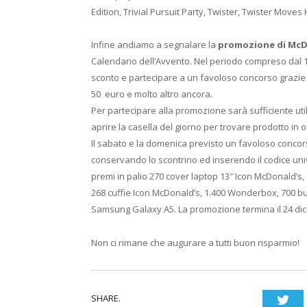
Edition, Trivial Pursuit Party, Twister, Twister Move
Infine andiamo a segnalare la
promozione di McDon
Calendario dell’Avvento. Nel periodo compreso dal 1° 
sconto e partecipare a un favoloso concorso grazi
50 euro e molto altro ancora.
Per partecipare alla promozione sarà sufficiente util
aprire la casella del giorno per trovare prodotto in 
Il sabato e la domenica previsto un favoloso conco
conservando lo scontrino ed inserendo il codice uni
premi in palio 270 cover laptop 13″ Icon McDonald’s,
268 cuffie Icon McDonald’s, 1.400 Wonderbox, 700 
Samsung Galaxy A5. La promozione termina il 24 di
Non ci rimane che augurare a tutti buon risparmio!
SHARE.
Twi