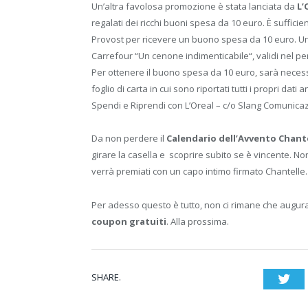
Un’altra favolosa promozione è stata lanciata da
L’
regalati dei ricchi buoni spesa da 10 euro. È sufficie
Provost per ricevere un buono spesa da 10 euro. Una
Carrefour “Un cenone indimenticabile“, validi nel pe
Per ottenere il buono spesa da 10 euro, sarà necessa
foglio di carta in cui sono riportati tutti i propri dati
Spendi e Riprendi con L’Oreal – c/o Slang Comunicazi
Da non perdere il
Calendario dell’Avvento Chant
girare la casella e scoprire subito se è vincente. Non
verrà premiati con un capo intimo firmato Chantelle
Per adesso questo è tutto, non ci rimane che augura
coupon gratuiti
. Alla prossima.
SHARE.
Twi