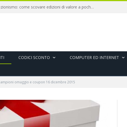
Libri antichi e collezionismo: come scovare edizioni di valore a pochi euro
TI
CODICI SCONTO
COMPUTER ED INTERNET
ampioni omaggio e coupon 16 dicembre 2015