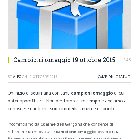
Campioni omaggio 19 ottobre 2015
0
BY
ALEX
ON
19 OTTOBRE 2015
CAMPIONI GRATUITI
Un inizio di settimana con tanti
campioni omaggio
di cui
poter approfittare. Non perdiamo altro tempo e andiamo a
conoscere quelli che sono immediatamente disponibili.
Incominciamo da
Comme des Garçons
che consente di
richiedere un nuovo utile
campione omaggio
, ovvero una
fialetta di prova del nuovo profumo Florental. Ecco indicato di