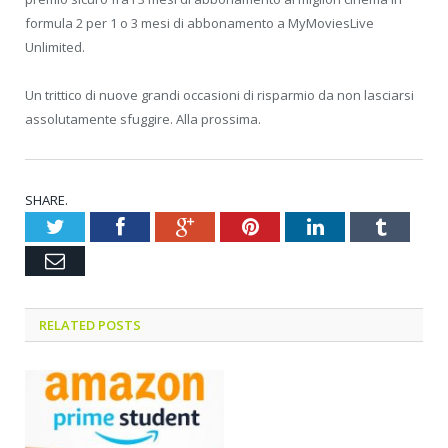
formula 2 per 1 o 3 mesi di abbonamento a MyMoviesLive
Unlimited.
Un trittico di nuove grandi occasioni di risparmio da non lasciarsi
assolutamente sfuggire. Alla prossima.
SHARE.
Twitter
Facebook
Google+
Pinterest
LinkedIn
Tumblr
Email
RELATED POSTS