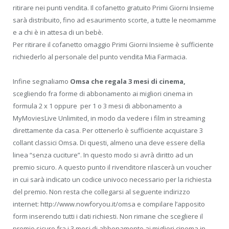
ritirare nei punti vendita. Il cofanetto gratuito Primi Giorni Insieme
sarà distribuito, fino ad esaurimento scorte, a tutte le neomamme
e a chi è in attesa di un bebè.
Per ritirare il cofanetto omaggio Primi Giorni Insieme è sufficiente
richiederlo al personale del punto vendita Mia Farmacia.
Infine segnaliamo
Omsa che regala 3 mesi di cinema,
scegliendo fra forme di abbonamento ai migliori cinema in
formula 2 x 1 oppure per 1 o 3 mesi di abbonamento a
MyMoviesLive Unlimited, in modo da vedere i film in streaming
direttamente da casa. Per ottenerlo è sufficiente acquistare 3
collant classici Omsa. Di questi, almeno una deve essere della
linea “senza cuciture”. In questo modo si avrà diritto ad un
premio sicuro. A questo punto il rivenditore rilascerà un voucher
in cui sarà indicato un codice univoco necessario per la richiesta
del premio. Non resta che collegarsi al seguente indirizzo
internet: http://www.nowforyou.it/omsa e compilare l’apposito
form inserendo tutti i dati richiesti. Non rimane che scegliere il
premio sicuro fra i 3 mesi di abbonamento ai migliori cinema in