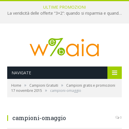
ULTIME PROMOZIONI
La veridicità delle offerte “3×2”: quando si risparmia e quando è un’illusione
NAVIGATE
»
»
Home
Campioni Gratuiti
Campioni gratis e promozioni
»
17 novembre 2015
campioni-omaggio
campioni-omaggio
0