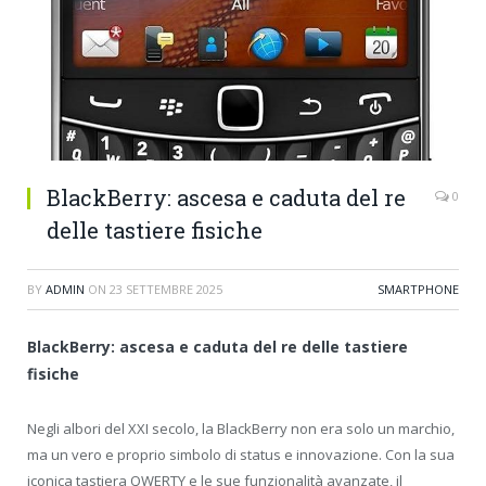
BlackBerry: ascesa e caduta del re
0
delle tastiere fisiche
BY
ADMIN
ON
23 SETTEMBRE 2025
SMARTPHONE
BlackBerry: ascesa e caduta del re delle tastiere
fisiche
Negli albori del XXI secolo, la BlackBerry non era solo un marchio,
ma un vero e proprio simbolo di status e innovazione. Con la sua
iconica tastiera QWERTY e le sue funzionalità avanzate, il