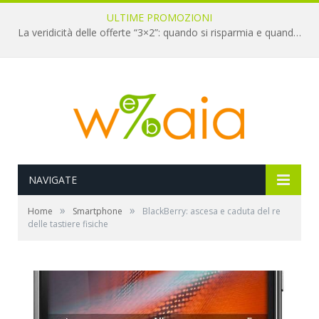
ULTIME PROMOZIONI
La veridicità delle offerte “3×2”: quando si risparmia e quando è un’illusione
NAVIGATE
»
»
Home
Smartphone
BlackBerry: ascesa e caduta del re
delle tastiere fisiche