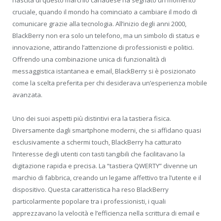
nascita di questo marchio canadese ha segnato un momento
cruciale, quando il mondo ha cominciato a cambiare il modo di
comunicare grazie alla tecnologia. All’inizio degli anni 2000,
BlackBerry non era solo un telefono, ma un simbolo di status e
innovazione, attirando l’attenzione di professionisti e politici.
Offrendo una combinazione unica di funzionalità di
messaggistica istantanea e email, BlackBerry si è posizionato
come la scelta preferita per chi desiderava un’esperienza mobile
avanzata.
Uno dei suoi aspetti più distintivi era la tastiera fisica.
Diversamente dagli smartphone moderni, che si affidano quasi
esclusivamente a schermi touch, BlackBerry ha catturato
l’interesse degli utenti con tasti tangibili che facilitavano la
digitazione rapida e precisa. La “tastiera QWERTY” divenne un
marchio di fabbrica, creando un legame affettivo tra l’utente e il
dispositivo. Questa caratteristica ha reso BlackBerry
particolarmente popolare tra i professionisti, i quali
apprezzavano la velocità e l’efficienza nella scrittura di email e