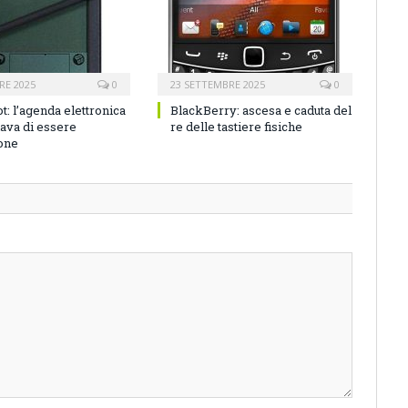
RE 2025
0
23 SETTEMBRE 2025
0
t: l’agenda elettronica
BlackBerry: ascesa e caduta del
ava di essere
re delle tastiere fisiche
one