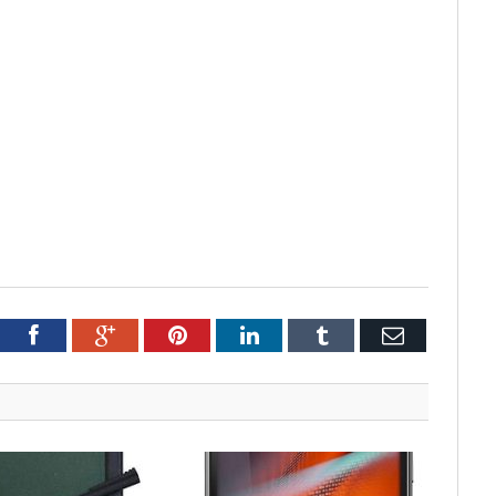
tter
Facebook
Google+
Pinterest
LinkedIn
Tumblr
Email