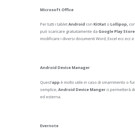
Microsoft Office
Per tutti i tablet
Android
con
KitKat
o
Lollipop,
con
può scaricare gratuitamente da
Google Play Store
modificare i diversi documenti Word, Excel ecc ecc e r
Android Device Manager
Quest’
app
è molto utile in caso di smarrimento o furt
semplice,
Android Device Manger
ci permetterà di
ed esterna.
Evernote