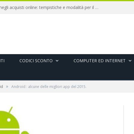
Diritto di recesso negli acquisti online: tempistiche e modalità per il rimborso
TI
CODICI SCONTO
COMPUTER ED INTERNET
»
id
Android : alcune delle migliori app del 2015.