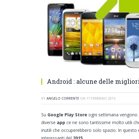
Android : alcune delle migliori
BY
ANGELO CORRENTE
ON
17 FEBBRAIO 2015
Su
Google Play Store
ogni settimana vengono pu
diverse
app
ce ne sono tantissime molto utili che 
inutili che occuperebbero solo spazio. In questo
interessanti del
2015
.