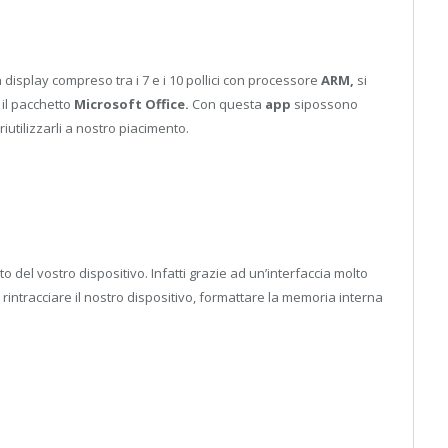
 display compreso tra i 7 e i 10 pollici con processore
ARM,
si
il pacchetto
Microsoft Office.
Con questa
app
sipossono
iutilizzarli a nostro piacimento.
o del vostro dispositivo. Infatti grazie ad un’interfaccia molto
 rintracciare il nostro dispositivo, formattare la memoria interna