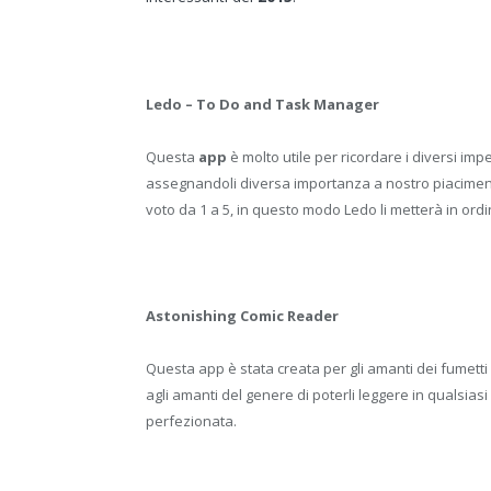
Ledo – To Do and Task Manager
Questa
app
è molto utile per ricordare i diversi i
assegnandoli diversa importanza a nostro piacimento
voto da 1 a 5, in questo modo Ledo li metterà in ord
Astonishing Comic Reader
Questa app è stata creata per gli amanti dei fumetti e
agli amanti del genere di poterli leggere in qualsia
perfezionata.