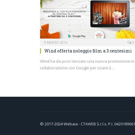
9 MARZO 2016
0
Wind offerta noleggio film a 3 centesimi
Wind ha da poco lanciato una nuova promozione in
collaborazione con Google per usare il…
© 2017-2024
Webaia
- CTAWEB S.r.l.s. P.I. 042018906