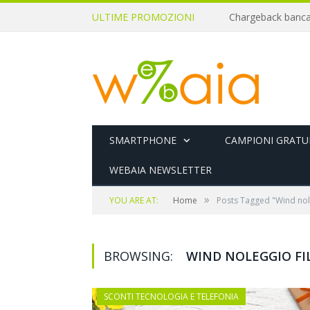
ULTIME PROMOZIONI
SMARTPHONE
CAMPIONI GRATUI
WEBAIA NEWSLETTER
»
YOU ARE AT:
Home
Posts Tagged "Wind nol
BROWSING:
WIND NOLEGGIO FI
SCONTI TECNOLOGIA E TELEFONIA