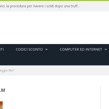
Chargeback bancario: la procedura per riavere i soldi dopo una truffa online
TI
CODICI SCONTO
COMPUTER ED INTERNET
eggio film"
LM