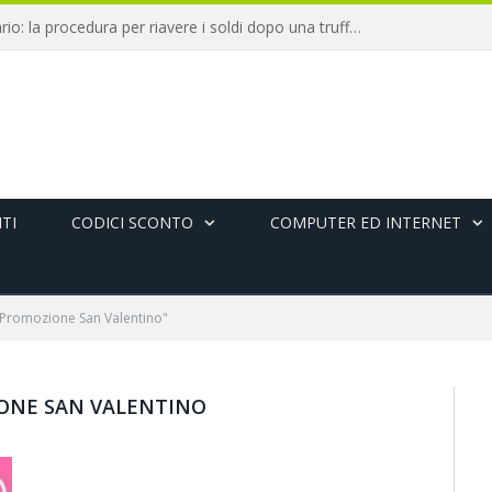
Chargeback bancario: la procedura per riavere i soldi dopo una truffa online
TI
CODICI SCONTO
COMPUTER ED INTERNET
Promozione San Valentino"
ONE SAN VALENTINO