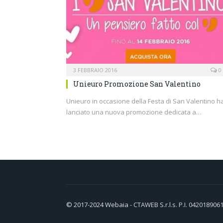
3 FEBBRAIO 2016
0
Unieuro Promozione San Valentino
Unieuro in occasione della Festa di San Valentino h
lanciato una nuova promozione dedicata a…
© 2017-2024
Webaia
- CTAWEB S.r.l.s. P.I. 042018906