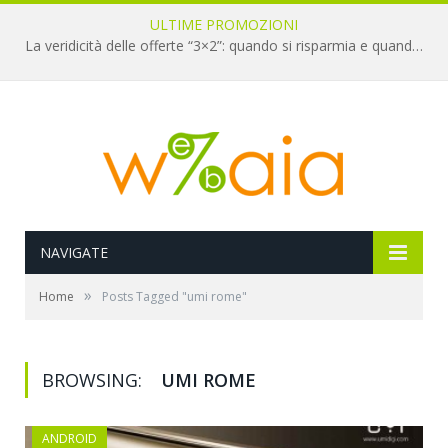
ULTIME PROMOZIONI
La veridicità delle offerte “3×2”: quando si risparmia e quando è un’illusione
NAVIGATE
»
Home
Posts Tagged "umi rome"
BROWSING:
UMI ROME
ANDROID