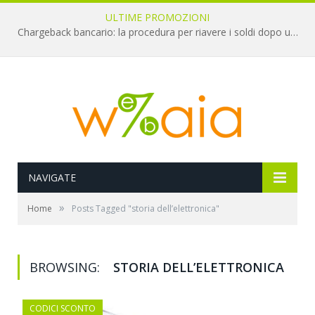
ULTIME PROMOZIONI
Chargeback bancario: la procedura per riavere i soldi dopo una truffa online
NAVIGATE
»
Home
Posts Tagged "storia dell’elettronica"
BROWSING:
STORIA DELL’ELETTRONICA
CODICI SCONTO