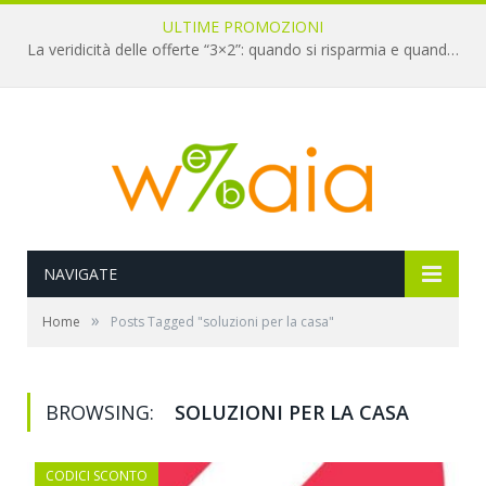
ULTIME PROMOZIONI
La veridicità delle offerte “3×2”: quando si risparmia e quando è un’illusione
NAVIGATE
»
Home
Posts Tagged "soluzioni per la casa"
BROWSING:
SOLUZIONI PER LA CASA
CODICI SCONTO