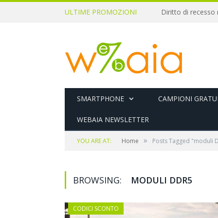
ULTIME PROMOZIONI
SMARTPHONE
CAMPIONI GRATUI
WEBAIA NEWSLETTER
»
YOU ARE AT:
Home
Posts Tagged "moduli 
BROWSING:
MODULI DDR5
CODICI SCONTO