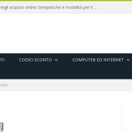
Diritto di recesso negli acquisti online: tempistiche e modalità per il rimborso
TI
CODICI SCONTO
COMPUTER ED INTERNET
DDR5"