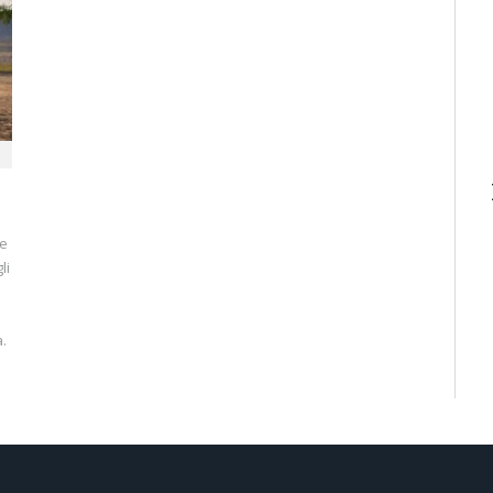
ne
li
.