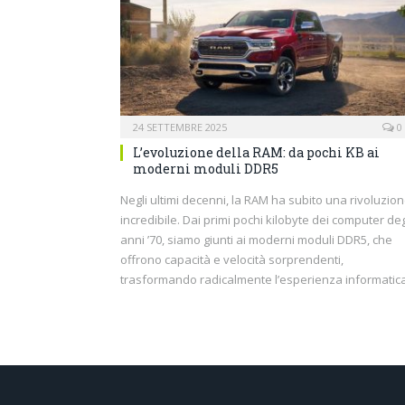
24 SETTEMBRE 2025
0
L’evoluzione della RAM: da pochi KB ai
moderni moduli DDR5
Negli ultimi decenni, la RAM ha subito una rivoluzio
incredibile. Dai primi pochi kilobyte dei computer deg
anni ’70, siamo giunti ai moderni moduli DDR5, che
offrono capacità e velocità sorprendenti,
trasformando radicalmente l’esperienza informatica