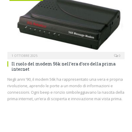
1 OTTOBRE 2025
0
Il ruolo del modem 56k nell’era d’oro della prima
internet
Negli anni ’90, il modem 56k ha rappresentato una vera e propria
rivoluzione, aprendo le porte a un mondo di informazioni e
connessioni. Ogni beep e ronzio simboleggiavano la nascita della
prima internet, un’era di scoperta e innovazione mai vista prima.