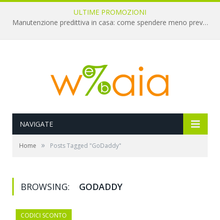
ULTIME PROMOZIONI
Manutenzione predittiva in casa: come spendere meno prevenendo i guasti
NAVIGATE
»
Home
Posts Tagged "GoDaddy"
BROWSING:
GODADDY
CODICI SCONTO