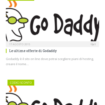
17 AGOSTO 2015
0
Le ultime offerte di Godaddy
Godaddy è il sito on line dove potrai scegliere piani di hosting,
creare il nome…
CODICI SCONTO