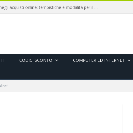
Diritto di recesso negli acquisti online: tempistiche e modalità per il rimborso
TI
CODICI SCONTO
COMPUTER ED INTERNET
line"