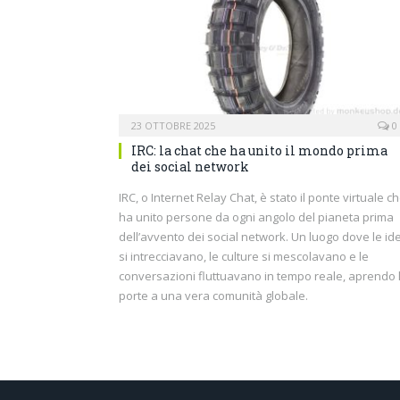
23 OTTOBRE 2025
0
IRC: la chat che ha unito il mondo prima
dei social network
IRC, o Internet Relay Chat, è stato il ponte virtuale c
ha unito persone da ogni angolo del pianeta prima
dell’avvento dei social network. Un luogo dove le id
si intrecciavano, le culture si mescolavano e le
conversazioni fluttuavano in tempo reale, aprendo 
porte a una vera comunità globale.