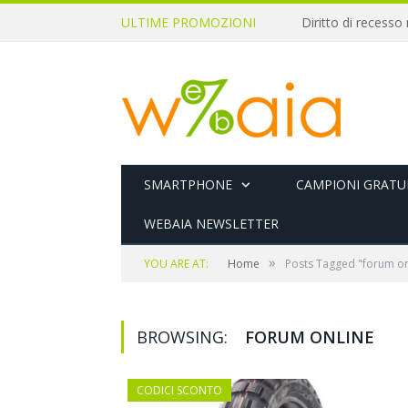
ULTIME PROMOZIONI
SMARTPHONE
CAMPIONI GRATUI
WEBAIA NEWSLETTER
»
YOU ARE AT:
Home
Posts Tagged "forum on
BROWSING:
FORUM ONLINE
CODICI SCONTO