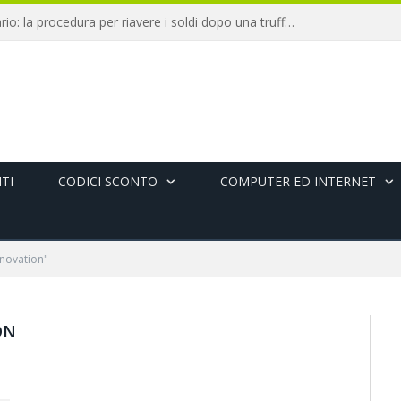
Chargeback bancario: la procedura per riavere i soldi dopo una truffa online
TI
CODICI SCONTO
COMPUTER ED INTERNET
nnovation"
ON