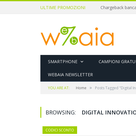
ULTIME PROMOZIONI
SMARTPHONE
CAMPIONI GRATUI
WEBAIA NEWSLETTER
»
YOU ARE AT:
Home
Posts Tagged "Digital I
BROWSING:
DIGITAL INNOVATI
CODICI SCONTO