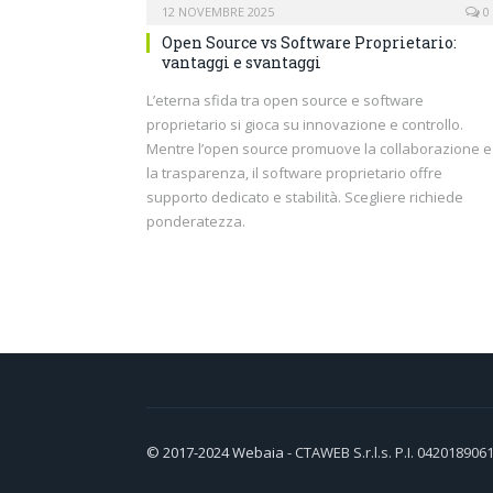
12 NOVEMBRE 2025
0
Open Source vs Software Proprietario:
vantaggi e svantaggi
L’eterna sfida tra open source e software
proprietario si gioca su innovazione e controllo.
Mentre l’open source promuove la collaborazione e
la trasparenza, il software proprietario offre
supporto dedicato e stabilità. Scegliere richiede
ponderatezza.
© 2017-2024
Webaia
- CTAWEB S.r.l.s. P.I. 042018906