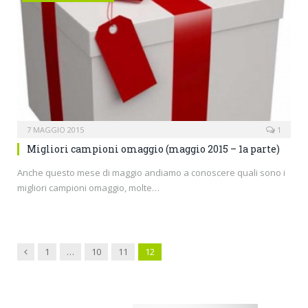
7 MAGGIO 2015
1
Migliori campioni omaggio (maggio 2015 – 1a parte)
Anche questo mese di maggio andiamo a conoscere quali sono i
migliori campioni omaggio, molte…
Previous
1
…
10
11
12