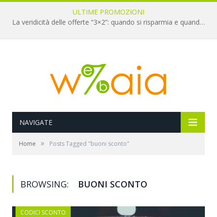
ULTIME PROMOZIONI
La veridicità delle offerte “3×2”: quando si risparmia e quando è un’illusione
NAVIGATE
»
Home
Posts Tagged "buoni sconto"
BROWSING:
BUONI SCONTO
CODICI SCONTO