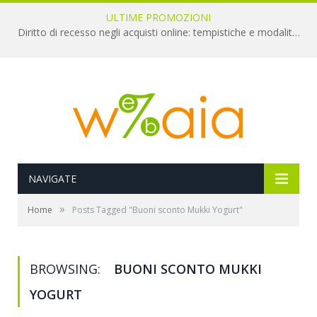
ULTIME PROMOZIONI
Diritto di recesso negli acquisti online: tempistiche e modalità per il rimborso
NAVIGATE
»
Home
Posts Tagged "Buoni sconto Mukki Yogurt"
BROWSING:
BUONI SCONTO MUKKI
YOGURT