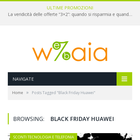
ULTIME PROMOZIONI
La veridicità delle offerte “3×2”: quando si risparmia e quando è un’illusione
NAVIGATE
»
Home
Posts Tagged "Black Friday Huawei"
BROWSING:
BLACK FRIDAY HUAWEI
SCONTI TECNOLOGIA E TELEFONIA