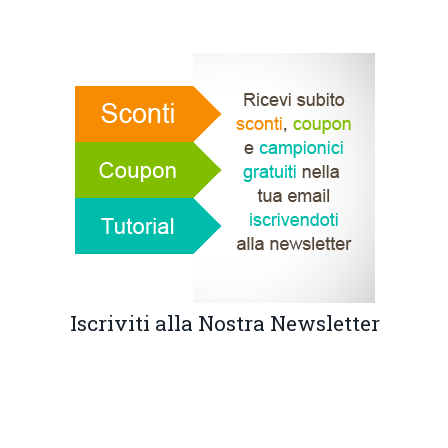
Iscriviti alla Nostra Newsletter