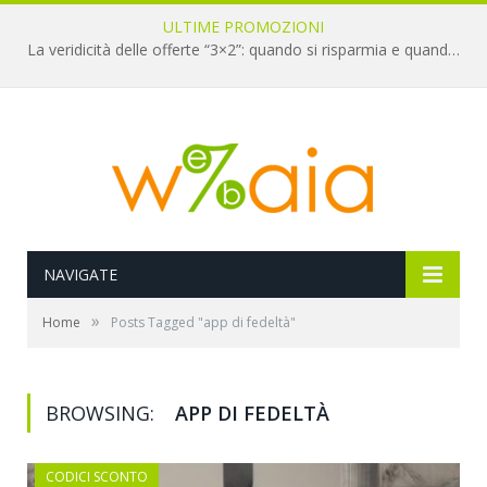
ULTIME PROMOZIONI
La veridicità delle offerte “3×2”: quando si risparmia e quando è un’illusione
NAVIGATE
»
Home
Posts Tagged "app di fedeltà"
BROWSING:
APP DI FEDELTÀ
CODICI SCONTO