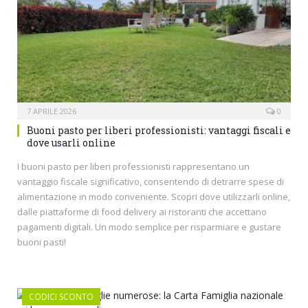
7 APRILE 2026
0
Buoni pasto per liberi professionisti: vantaggi fiscali e
dove usarli online
I buoni pasto per liberi professionisti rappresentano un
vantaggio fiscale significativo, consentendo di detrarre spese di
alimentazione in modo conveniente. Scopri dove utilizzarli online,
dalle piattaforme di food delivery ai ristoranti che accettano
pagamenti digitali. Un modo semplice per risparmiare e gustare
buoni pasti!
CODICI SCONTO