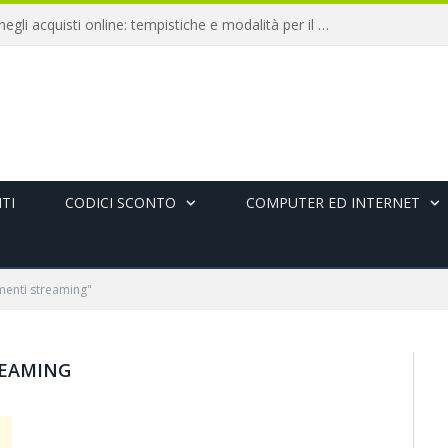
Diritto di recesso negli acquisti online: tempistiche e modalità per il rimborso
TI
CODICI SCONTO
COMPUTER ED INTERNET
enti streaming"
EAMING