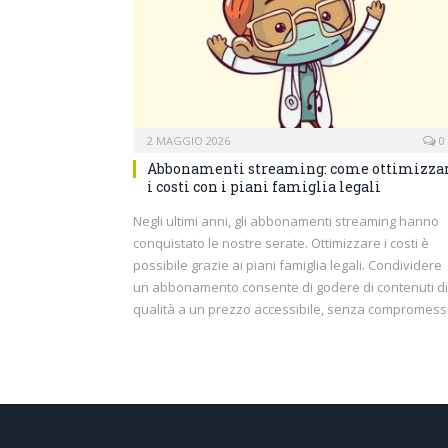
2 MAGGIO 2026
0
Abbonamenti streaming: come ottimizza
i costi con i piani famiglia legali
Negli ultimi anni, gli abbonamenti streaming hanno
conquistato le nostre serate. Ottimizzare i costi è
possibile grazie ai piani famiglia legali. Condividere
un abbonamento consente di godere di contenuti di
qualità a un prezzo accessibile, senza compromessi